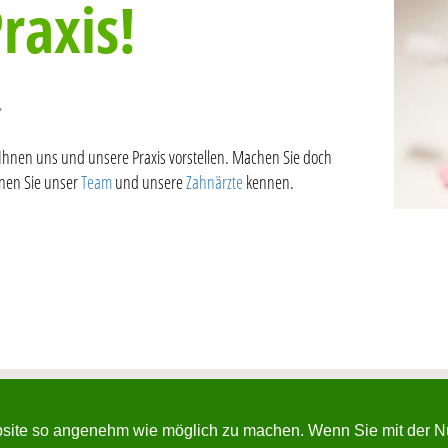
raxis!
.
Ihnen uns und unsere Praxis vorstellen. Machen Sie doch
nen Sie unser
Team
und unsere
Zahnärzte
kennen.
ite so angenehm wie möglich zu machen. Wenn Sie mit der Nutz
71 oder 3333 | Telefax: 06541/816660 | info@meyer-tt.de | www.meyer-t